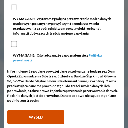
WYMAGANE:
Wyrażam zgodę na przetwarzanie moich danych
osobowych podanych w powyższym formularzu, w celu
przekazywania za pośrednictwem poczty elektronicznej,
informacji dotyczących treścią mojego zapytania.
WYMAGANE:
Oświadczam, że zapoznałem się z
Polityką
prywatności
Informujemy, że podane powyżej dane przetwarzane będą przez Dom
Opieki Zgromadzenia Sióstr św. Elżbiety w Bardzie Śląskim, ul. Główna
36, 57-256 Bardo Śląskie celem udzielenia informacji zwrotnej. Osoba
przekazująca dane ma prawo dostępu do treści swoich danych i ich
poprawiania, a także prawo żądania zaprzestania przetwarzania danych.
Podanie danych jest dobrowolne. Dane osobowe nie są udostępniane
podmiotom trzecim.