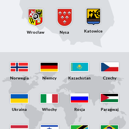
Katowice
Wrocław
Nysa
Norwegia
Niemcy
Kazachstan
Czechy
Ukraina
Włochy
Rosja
Paragwaj