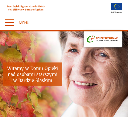
MENU
Nawigacja
Witamy w Domu Opieki
nad osobami starszymi
w Bardzie Śląskim